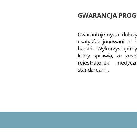
GWARANCJA PROGR
Gwarantujemy, że dołożyl
usatysfakcjonowani z n
badań. Wykorzystujemy
który sprawia, że zespó
rejestratorek medyc
standardami.