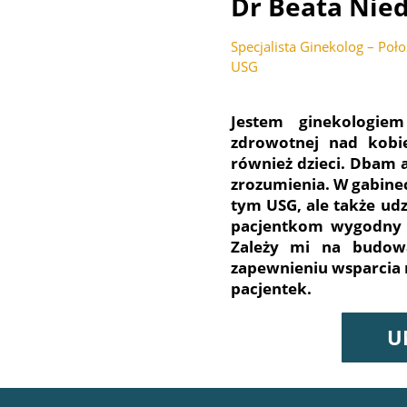
Dr Beata Nie
Specjalista Ginekolog – Poło
USG
Jestem ginekologiem
zdrowotnej nad kobi
również dzieci. Dbam a
zrozumienia. W gabine
tym USG, ale także ud
pacjentkom wygodny d
Zależy mi na budowa
zapewnieniu wsparcia 
pacjentek.
U