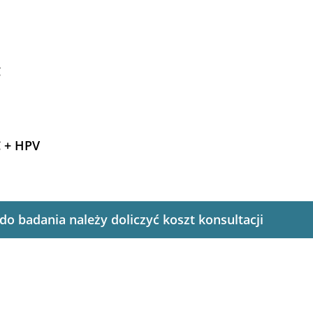
C
C + HPV
do badania należy doliczyć koszt konsultacji