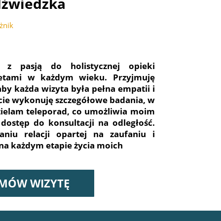
dźwiedzka
żnik
 z pasją do holistycznej opieki
etami w każdym wieku. Przyjmuję
by każda wizyta była pełna empatii i
cie wykonuję szczegółowe badania, w
zielam teleporad, co umożliwia moim
ostęp do konsultacji na odległość.
niu relacji opartej na zaufaniu i
na każdym etapie życia moich
MÓW WIZYTĘ