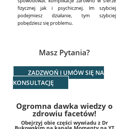
spowodować komplikacje zarówno w sferze
fizycznej jak i psychicznej. Im szybciej
podejmiesz działanie, tym szybciej
pobędziesz się problemu.
Masz Pytania?
ZADZWOŃ I UMÓW SIĘ NA
KONSULTACJĘ
Ogromna dawka wiedzy o
zdrowiu facetów!
Obejrzyj obie części wywiadu z Dr
Bukowskim na kanale Momenty na YT