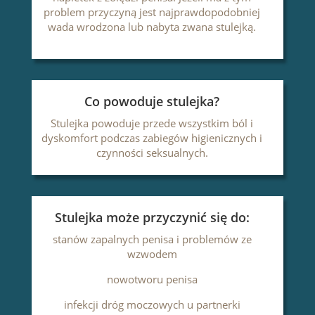
problem przyczyną jest najprawdopodobniej
wada wrodzona lub nabyta zwana stulejką.
Co powoduje stulejka?
Stulejka powoduje przede wszystkim ból i
dyskomfort podczas zabiegów higienicznych i
czynności seksualnych.
Stulejka może przyczynić się do:
stanów zapalnych penisa i problemów ze
wzwodem
nowotworu penisa
infekcji dróg moczowych u partnerki